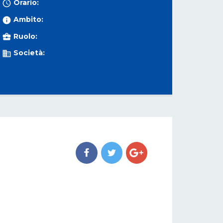
Orario:

Ambito:

Ruolo:

Società:
