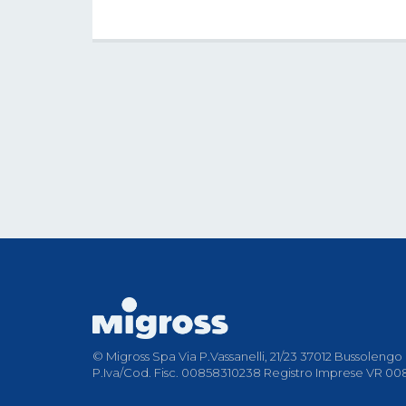
© Migross Spa Via P.Vassanelli, 21/23 37012 Bussolengo 
P.Iva/Cod. Fisc. 00858310238 Registro Imprese VR 008