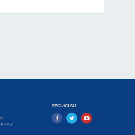
SEGUICI SU
li
 policy