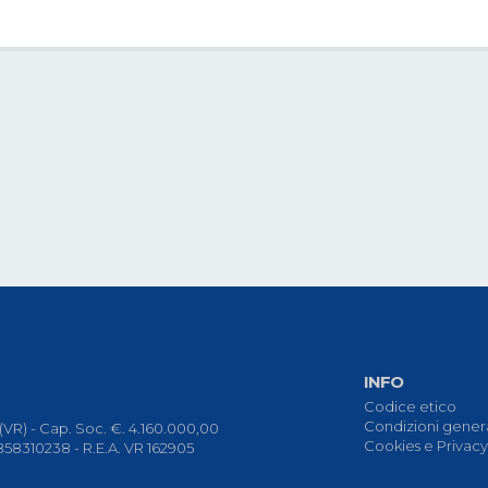
INFO
Codice etico
Condizioni genera
(VR) - Cap. Soc. €. 4.160.000,00
Cookies e Privacy
58310238 - R.E.A. VR 162905