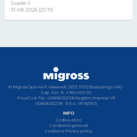
Scade il
31-08-2026 (20:19)
© Migross Spa Via P.Vassanelli, 21/23 37012 Bussolengo (VR) -
Cap. Soc. €. 4.160.000,00
P.Iva/Cod. Fisc. 00858310238 Registro Imprese VR
00858310238 - R.E.A. VR 162905
INFO
Codice etico
Condizioni generali
Cookies e Privacy policy