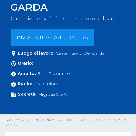
GARDA
Camerieri e baristi a Castelnuovo del Garda
INVIA LA TUA CANDIDATURA
Luogo di lavoro:
Castelnuovo Del Garda

Orario:

Ambito:
Bar - Ristorante

Ruolo:
Ristorazione

Società:
Migross S.p.A.

HOME
/
OFFERTE DI LAVORO
/ CAMERIERI E BARISTI A CASTELNUOVO DEL
GARDA